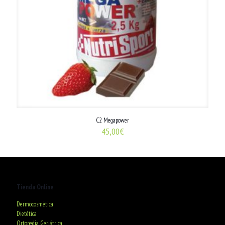
C2 Megapower
45,00
€
Tienda Online
Dermocosmética
Dietética
Ortopedia Geriátrica