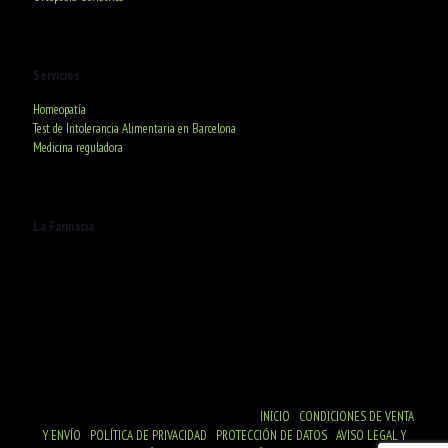
Servicios
Homeopatía
Test de Intolerancia Alimentaria en Barcelona
Medicina reguladora
La Farmacia
C/ Deià, 20. 08016 Barcelona
De lunes a Viernes
De 9:00h a 20:30h
Sábados de 9:00h a 13:30h
© Farmacia R. Ventura - NIF 46029050R
INICIO
|
CONDICIONES DE VENTA
Y ENVÍO
|
POLÍTICA DE PRIVACIDAD
|
PROTECCIÓN DE DATOS
|
AVISO LEGAL Y