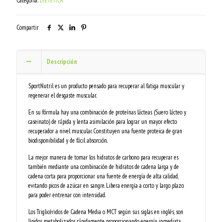
Categoría:
DIETÉTICA
Compartir
Descripción
SportNutril es un producto pensado para recuperar al fatiga muscular y
regenerar el desgaste muscular.
En su fórmula hay una combinación de proteínas lácteas (Suero lácteo y
caseinato) de rápida y lenta asimilación para lograr un mayor efecto
recuperador a nivel muscular. Constituyen una fuente proteica de gran
biodisponibilidad y de fácil absorción.
La mejor manera de tomar los hidratos de carbono para recuperar es
también mediante una combinación de hidratos de cadena larga y de
cadena corta para proporcionar una fuente de energía de alta calidad,
evitando picos de azúcar en sangre. Libera energía a corto y largo plazo
para poder entrenar con intensidad.
Los Triglicéridos de Cadena Media o MCT según sus siglas en inglés, son
lípidos metabolizados rápidamente proporcionando energía inmediata,