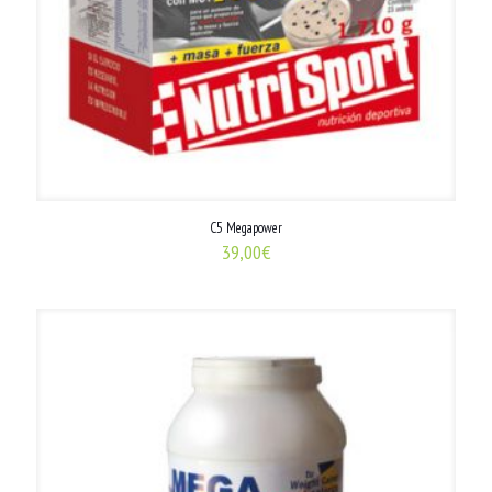
C5 Megapower
39,00
€