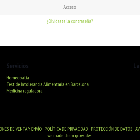
Acceso
¿Olvidaste la contraseña?
Servicios
La
Homeopatía
C/ 
Test de Intolerancia Alimentaria en Barcelona
De 
Medicina reguladora
De 
Sáb
ONES DE VENTA Y ENVÍO
|
POLÍTICA DE PRIVACIDAD
|
PROTECCIÓN DE DATOS
|
AV
we made them grow: dwi.