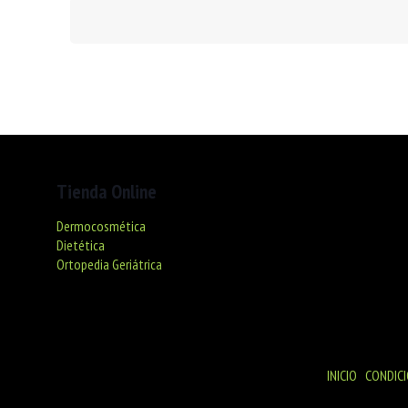
Tienda Online
Dermocosmética
Dietética
Ortopedia Geriátrica
© Farmacia R. Ventura - NIF 46029050R
INICIO
|
CONDICI