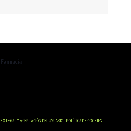
 Farmacia
Deià, 20. 08016 Barcelona
lunes a Viernes
9:00h a 20:30h
ados de 9:00h a 13:30h
ISO LEGAL Y ACEPTACIÓN DEL USUARIO
|
POLÍTICA DE COOKIES