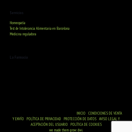
Servicios
Homeopatía
Test de Intolerancia Alimentaria en Barcelona
Medicina reguladora
La Farmacia
C/ Deià, 20. 08016 Barcelona
De lunes a Viernes
De 9:00h a 20:30h
Sábados de 9:00h a 13:30h
© Farmacia R. Ventura - NIF 46029050R
INICIO
|
CONDICIONES DE VENTA
Y ENVÍO
|
POLÍTICA DE PRIVACIDAD
|
PROTECCIÓN DE DATOS
|
AVISO LEGAL Y
ACEPTACIÓN DEL USUARIO
|
POLÍTICA DE COOKIES
we made them grow: dwi.