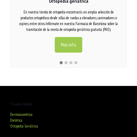
Ortopedia geriátrica
En nuestra tienda de ortopedia encontrarás un amplia selección de
Te ofrecemos e
productos ortopédicos desde sillas de ruedas a elevadores, caminadores o
donde un
cojines, entre otros. Infórmate en nuestra Farmacia de Barcelona sobre la
personalizada 
tramitación de la receta de ortopedia geriátrica gratuita (PAO).
Más info
Tienda Online
Dermocosmética
Dietética
Ortopedia Geriátrica