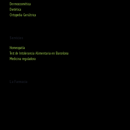
Dermocosmética
Dietética
Ortopedia Geriátrica
Servicios
Homeopatía
Test de Intolerancia Alimentaria en Barcelona
Medicina reguladora
La Farmacia
C/ Deià, 20. 08016 Barcelona
De lunes a Viernes
De 9:00h a 20:30h
Sábados de 9:00h a 13:30h