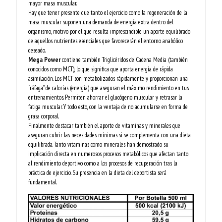
mayor masa muscular.
Hay que tener presente que tanto el ejercicio como la regeneración de la
masa muscular suponen una demanda de energía extra dentro del
organismo, motivo por el que resulta imprescindible un aporte equilibrado
de aquellos nutrientes esenciales que favorecerán el entorno anabólico
deseado.
Mega Power
contiene también Triglicéridos de Cadena Media (también
conocidos como MCT), lo que significa que aporta energía de rápida
asimilación. Los MCT son metabolizados rápidamente y proporcionan una
“ráfaga” de calorías (energía) que aseguran el máximo rendimiento en tus
entrenamientos. Permiten ahorrar el glucógeno muscular y retrasar la
fatiga muscular. Y todo esto, con la ventaja de no acumularse en forma de
grasa corporal.
Finalmente destacar también el aporte de vitaminas y minerales que
aseguran cubrir las necesidades mínimas si se complementa con una dieta
equilibrada. Tanto vitaminas como minerales han demostrado su
implicación directa en numerosos procesos metabólicos que afectan tanto
al rendimiento deportivo como a los procesos de recuperación tras la
práctica de ejercicio. Su presencia en la dieta del deportista será
fundamental.