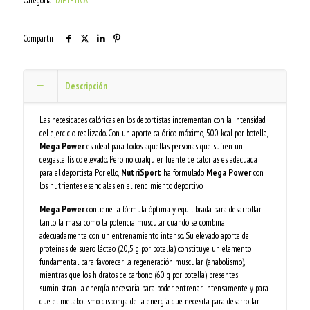
Categoría:
DIETÉTICA
Compartir
Descripción
Las necesidades calóricas en los deportistas incrementan con la intensidad
del ejercicio realizado. Con un aporte calórico máximo, 500 kcal por botella,
Mega Power
es ideal para todos aquellas personas que sufren un
desgaste físico elevado. Pero no cualquier fuente de calorías es adecuada
para el deportista. Por ello,
NutriSport
ha formulado
Mega Power
con
los nutrientes esenciales en el rendimiento deportivo.
Mega Power
contiene la fórmula óptima y equilibrada para desarrollar
tanto la masa como la potencia muscular cuando se combina
adecuadamente con un entrenamiento intenso. Su elevado aporte de
proteínas de suero lácteo (20,5 g por botella) constituye un elemento
fundamental para favorecer la regeneración muscular (anabolismo),
mientras que los hidratos de carbono (60 g por botella) presentes
suministran la energía necesaria para poder entrenar intensamente y para
que el metabolismo disponga de la energía que necesita para desarrollar