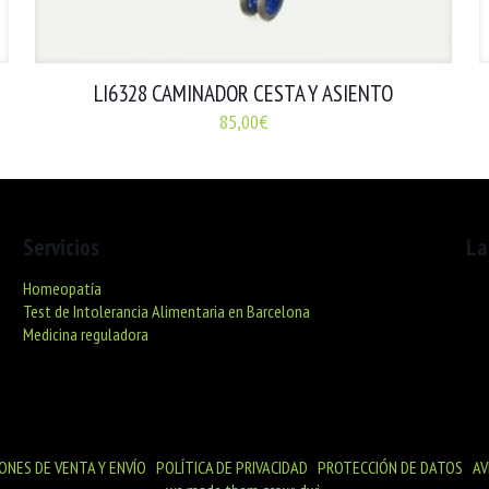
LI6328 CAMINADOR CESTA Y ASIENTO
85,00
€
Servicios
La
Homeopatía
C/ 
Test de Intolerancia Alimentaria en Barcelona
De 
Medicina reguladora
De 
Sáb
ONES DE VENTA Y ENVÍO
|
POLÍTICA DE PRIVACIDAD
|
PROTECCIÓN DE DATOS
|
AV