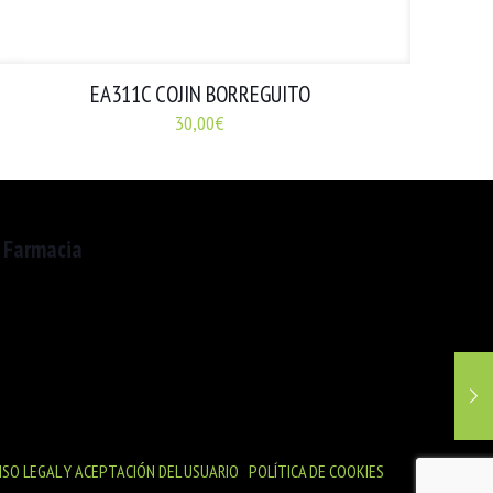
EA311C COJIN BORREGUITO
30,00
€
 Farmacia
Deià, 20. 08016 Barcelona
lunes a Viernes
9:00h a 20:30h
ados de 9:00h a 13:30h
ISO LEGAL Y ACEPTACIÓN DEL USUARIO
|
POLÍTICA DE COOKIES