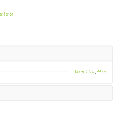
riátrica
38 cm
,
42 cm
,
44 cm