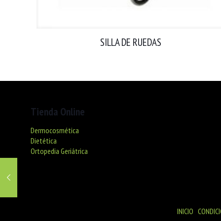
SILLA DE RUEDAS
Tienda Online
Dermocosmética
Dietética
Ortopedia Geriátrica
© Farmacia R. Ventura - NIF 46029050R
INICIO
|
CONDICI