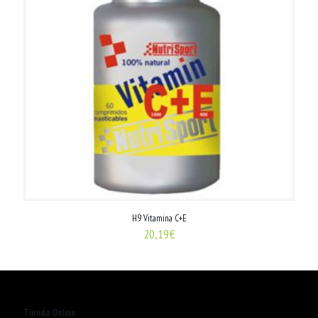
H9 Vitamina C+E
20,19
€
Tienda Online