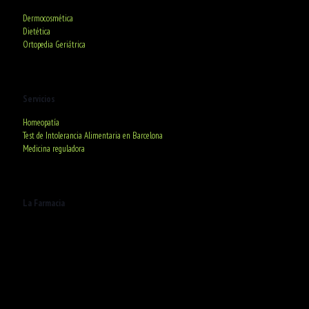
Dermocosmética
Dietética
Ortopedia Geriátrica
Servicios
Homeopatía
Test de Intolerancia Alimentaria en Barcelona
Medicina reguladora
La Farmacia
C/ Deià, 20. 08016 Barcelona
De lunes a Viernes
De 9:00h a 20:30h
Sábados de 9:00h a 13:30h