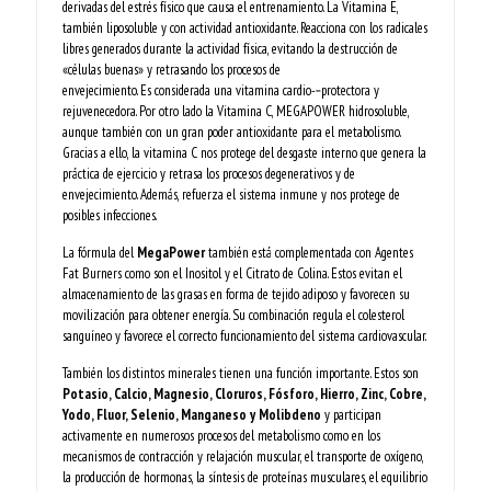
derivadas del estrés físico que causa el entrenamiento. La Vitamina E,
también liposoluble y con actividad antioxidante. Reacciona con los radicales
libres generados durante la actividad física, evitando la destrucción de
«células buenas» y retrasando los procesos de
envejecimiento. Es considerada una vitamina cardio-­‐protectora y
rejuvenecedora. Por otro lado la Vitamina C, MEGAPOWER hidrosoluble,
aunque también con un gran poder antioxidante para el metabolismo.
Gracias a ello, la vitamina C nos protege del desgaste interno que genera la
práctica de ejercicio y retrasa los procesos degenerativos y de
envejecimiento. Además, refuerza el sistema inmune y nos protege de
posibles infecciones.
La fórmula del
MegaPower
también está complementada con Agentes
Fat Burners como son el Inositol y el Citrato de Colina. Estos evitan el
almacenamiento de las grasas en forma de tejido adiposo y favorecen su
movilización para obtener energía. Su combinación regula el colesterol
sanguíneo y favorece el correcto funcionamiento del sistema cardiovascular.
También los distintos minerales tienen una función importante. Estos son
Potasio, Calcio, Magnesio, Cloruros, Fósforo, Hierro, Zinc, Cobre,
Yodo, Fluor, Selenio, Manganeso y Molibdeno
y participan
activamente en numerosos procesos del metabolismo como en los
mecanismos de contracción y relajación muscular, el transporte de oxígeno,
la producción de hormonas, la síntesis de proteínas musculares, el equilibrio