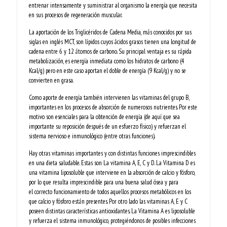
entrenar intensamente y suministrar al organismo la energía que necesita
en sus procesos de regeneración muscular.
La aportación de los Triglicéridos de Cadena Media, más conocidos por sus
siglas en inglés MCT, son lípidos cuyos ácidos grasos tienen una longitud de
cadena entre 6 y 12 átomos de carbono. Su principal ventaja es su rápida
metabolización, es energía inmediata como los hidratos de carbono (4
Kcal/g) pero en este caso aportan el doble de energía (9 Kcal/g) y no se
convierten en grasa.
Como aporte de energía también intervienen las vitaminas del grupo B,
importantes en los procesos de absorción de numerosos nutrientes. Por este
motivo son esenciales para la obtención de energía (de aquí que sea
importante su reposición después de un esfuerzo físico) y refuerzan el
sistema nervioso e inmunológico (entre otras funciones).
Hay otras vitaminas importantes y con distintas funciones imprescindibles
en una dieta saludable. Estas son La vitamina A, E, C y D. La Vitamina D es
una vitamina liposoluble que interviene en la absorción de calcio y fósforo,
por lo que resulta imprescindible para una buena salud ósea y para
el correcto funcionamiento de todos aquellos procesos metabólicos en los
que calcio y fósforo están presentes. Por otro lado las vitaminas A, E y C
poseen distintas características antioxidantes. La Vitamina A es liposoluble
y refuerza el sistema inmunológico, protegiéndonos de posibles infecciones